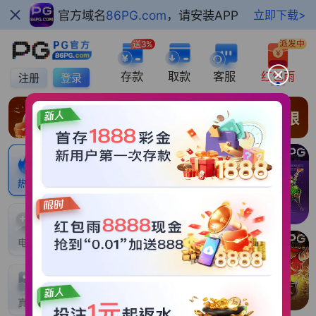
官方域名
86PG.com
，请安装APP
立即下载>
派发中
送3%
存款
取款
客服
红包雨
注册
登录
麻将胡了
赏金女王
PG电子
麻将胡了2
赏金大对决
赏金船长